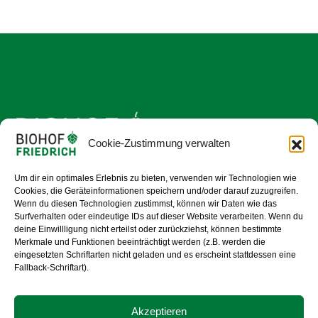
Cookie-Zustimmung verwalten
Um dir ein optimales Erlebnis zu bieten, verwenden wir Technologien wie
Cookies, die Geräteinformationen speichern und/oder darauf zuzugreifen.
Wenn du diesen Technologien zustimmst, können wir Daten wie das
Surfverhalten oder eindeutige IDs auf dieser Website verarbeiten. Wenn du
Lilling 10
deine Einwillligung nicht erteilst oder zurückziehst, können bestimmte
91322 Gräfenberg
Merkmale und Funktionen beeinträchtigt werden (z.B. werden die
Fränkische Schweiz
eingesetzten Schriftarten nicht geladen und es erscheint stattdessen eine
Fallback-Schriftart).
biohof-friedrich@t-online.de
IMPRESSUM
Akzeptieren
Tel.:
(0 91 92) 77 74
DATENSCHUTZ