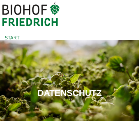
START
ABOUT US
ORGANIC HOPS
FARM SHOP
PRESS
DATENSCHUTZ
DOWNLOADS
CONTACT
EN