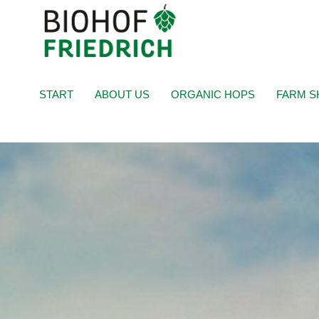
START
ABOUT US
ORGANIC HOPS
FARM S