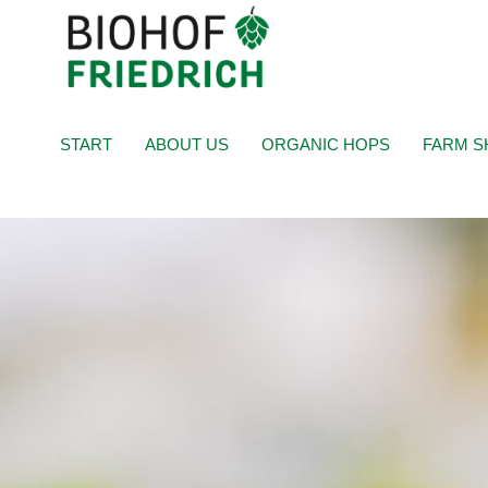
START
ABOUT US
ORGANIC HOPS
FARM S