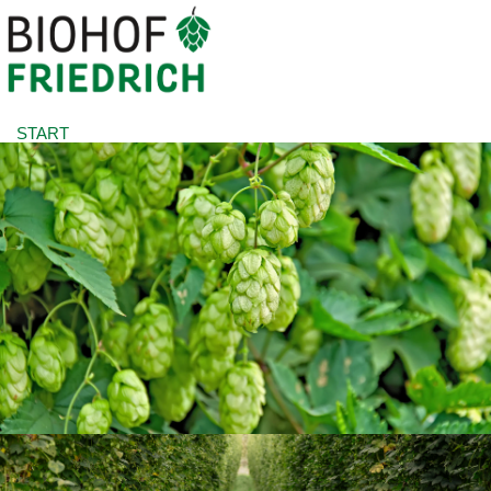
START
À PROPOS DE NOUS
HOUBLON BIO
BOUTIQUE
PRESSE
DOWNLOADS
CONTACT
FR