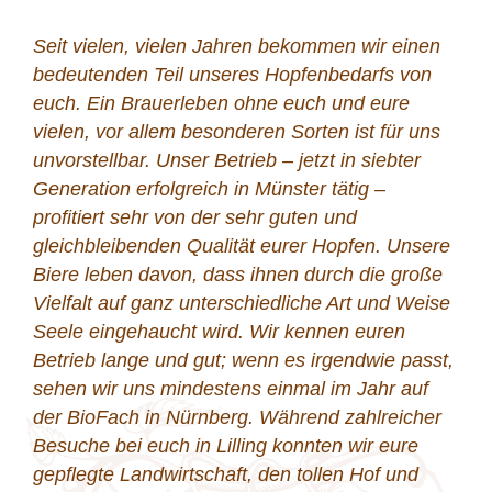
Was ich an den Bio-Hopfen der Familie Friedrich
besonders schätze, ist die herausragende
Qualität – ein deutliches Zeichen für sorgfältigen
und nachhaltigen Anbau sowie ein hohes
Qualitätsbewusstsein. Die Bio-Hopfen der
Familie Friedrich heben sich durch die
besondere Herkunft ab. Die Verbindung von
Qualität und Nachhaltigkeit macht eure Hopfen
besonders wertvoll. Der persönliche Kontakt mit
der Familie Friedrich ist immer herzlich, offen
und von gegenseitigem Vertrauen geprägt. Man
spürt die Leidenschaft für den Bio-Hopfenanbau
und das ehrliche Interesse an einer
partnerschaftlichen Zusammenarbeit.
Manfred Riedl