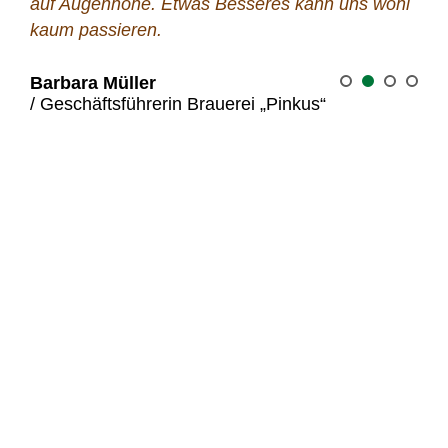
découvrir notre incroyable
houblon!
ÉCRIS-NOUS POUR OBTENIR TON DEVIS
PERSONNALISÉ