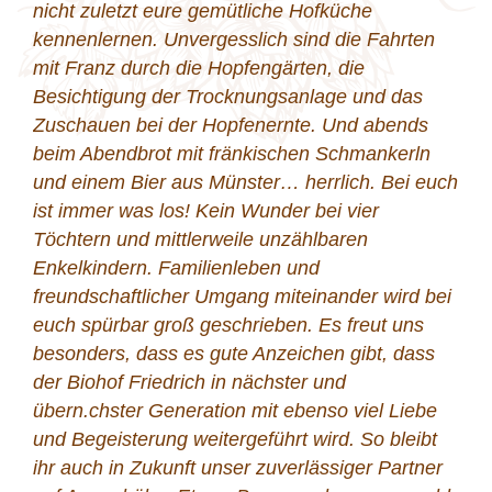
/ Head of Processing / HVG
Cela t’intéresse? Alors
laisse-nous te faire