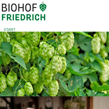
START
À PROPOS DE NOUS
HOUBLON BIO
BOUTIQUE
PRESSE
DOWNLOADS
CONTACT
FR